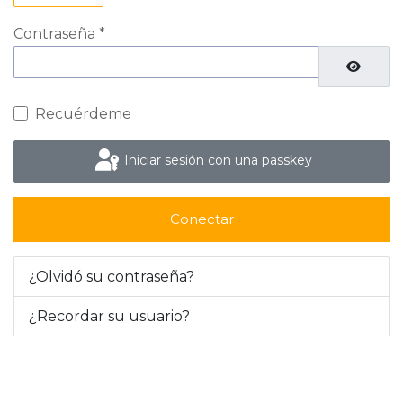
Contraseña
*
Mostrar
Recuérdeme
Iniciar sesión con una passkey
Conectar
¿Olvidó su contraseña?
¿Recordar su usuario?