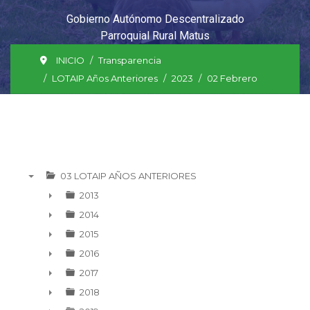
Gobierno Autónomo Descentralizado
Parroquial Rural Matus
INICIO
Transparencia
LOTAIP Años Anteriores
2023
02 Febrero
03 LOTAIP AÑOS ANTERIORES
▼
2013
►
2014
►
2015
►
2016
►
2017
►
2018